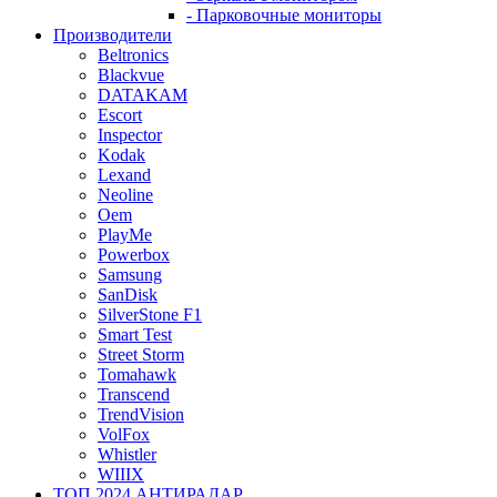
- Парковочные мониторы
Производители
Beltronics
Blackvue
DATAKAM
Escort
Inspector
Kodak
Lexand
Neoline
Oem
PlayMe
Powerbox
Samsung
SanDisk
SilverStone F1
Smart Test
Street Storm
Tomahawk
Transcend
TrendVision
VolFox
Whistler
WIIIX
ТОП 2024 АНТИРАДАР