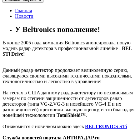
Главная
Новости
У Beltronics пополнение!
В конце 2005 года компания Beltronics анонсировала новую
модель радар-детектора в профессиональной линейке -
BEL
STi Drive!
Данный радар-детектор продолжает великолепную серию,
славящуюся своими высокими техническими показателями,
технологичностью и легкостью в управление!
На тестах в США данному радар-детектору по независимым
замерам по степени защищенности от детекторов радар-
детекторов (типа VG-2,VG-3 и новейшего VG-4 II и их
разновидностей) присвоили высшую оценку, и это благодаря
новейшей технолологии
TotalShield™
.
Ознакомится с новичком можно здесь
BELTRONICS STi
Служба новостей портала АНТИРАДАР.ru