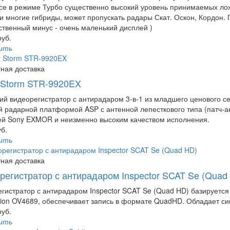
се в режиме Турбо существенно высокий уровень принимаемых лож
к и многие гибриды, может пропускать радары Скат. Оскон, Кордон. 
твенный минус - очень маленький дисплей )
руб.
ить
ная доставка
t Storm STR-9920EX
й видеорегистратор с антирадаром 3-в-1 из младшего ценового се
 радарной платформой ASP с антенной лепесткового типа (патч-а
й Sony EXMOR и неизменно высоким качеством исполнения.
уб.
ить
ная доставка
регистратор с антирадаром Inspector SCAT Se (Quad
гистратор с антирадаром Inspector SCAT Se (Quad HD) базируется
ion OV4689, обеспечивает запись в формате QuadHD. Обладает си
руб.
ить