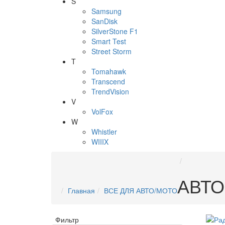
S
Samsung
SanDisk
SilverStone F1
Smart Test
Street Storm
T
Tomahawk
Transcend
TrendVision
V
VolFox
W
Whistler
WIIIX
АВТ
Главная
ВСЕ ДЛЯ АВТО/МОТО
Фильтр