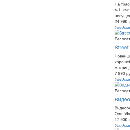
На трас
в-1, ка
несущес
24 990 
Уведом
Бесплат
Stree
Новейши
хорошей
матрице
7 990 р
Уведом
Бесплат
Видео
Видеоре
OmniVis
17 900 
Уведом