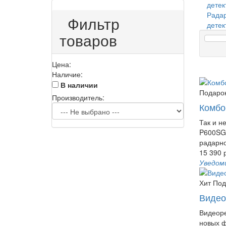
Рада
Фильтр
детек
товаров
Цена:
Наличие:
В наличии
Подарок
Производитель:
Комбо
Так и н
P600SG 
радарно
15 390 
Уведом
Хит
Под
Видео
Видеоре
новых ф