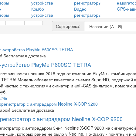
р
Комбо
Видео
GPS-нав
торы
устройства
регистраторы
Сортировка:
!
Бесплатная доставка
-устройство PlayMe P600SG TETRA
епоявившаяся новинка 2018 года от компании PlayMe - комбиниров
TETRA! Модель обладает качеством съемки SuperHD, подержкой ка
й частью с технологиями сигнатур и anti-CAS фильтром, помогаю
руб.
ить
арок!
Бесплатная доставка
регистратор с антирадаром Neoline X-COP 9200
гистратор с антирадаром 3-в-1 Neoline X-COP 9200 на сигнатурно
ункций, которых ранее не было у Neoline. По-факту - приятный и