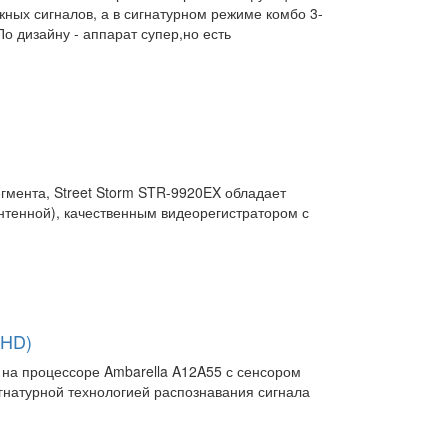
ных сигналов, а в сигнатурном режиме комбо 3-
По дизайну - аппарат супер,но есть
гмента, Street Storm STR-9920EX обладает
нтенной), качественным видеорегистратором с
 HD)
 на процессоре Ambarella A12A55 с сенсором
гнатурной технологией распознавания сигнала