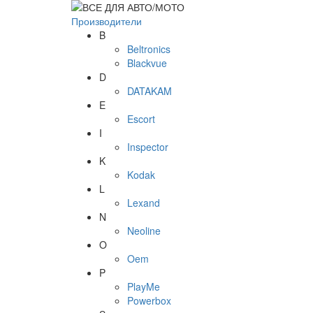
Производители
B
Beltronics
Blackvue
D
DATAKAM
E
Escort
I
Inspector
K
Kodak
L
Lexand
N
Neoline
O
Oem
P
PlayMe
Powerbox